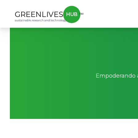
GREENLIVES
HUB
™
sustainable research and technology
Empoderando a 